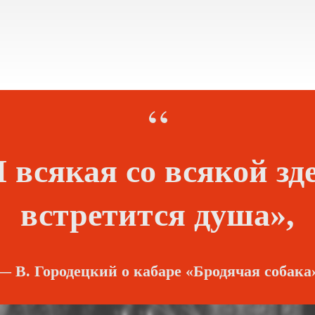
“
 всякая со всякой зд
встретится душа»,
— В. Городецкий о кабаре «Бродячая собака