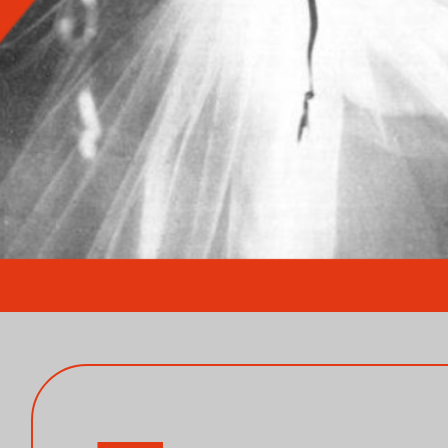
Каба
кафе, 
Програ
таймин