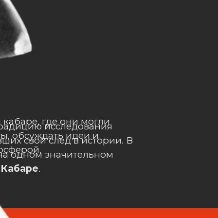
 кабаре, где они могли
традицию исследования
ы, обсуждать идеи и
ших свой след в истории. В
осферой.
 на одном значительном
 Кабаре
.