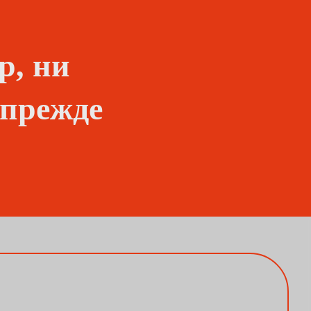
р, ни
 прежде