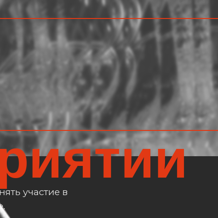
иятии
ять участие в
е.