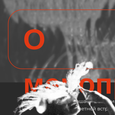
меропр
27 июня приглашаем Вас прин
традиционной летней встреч