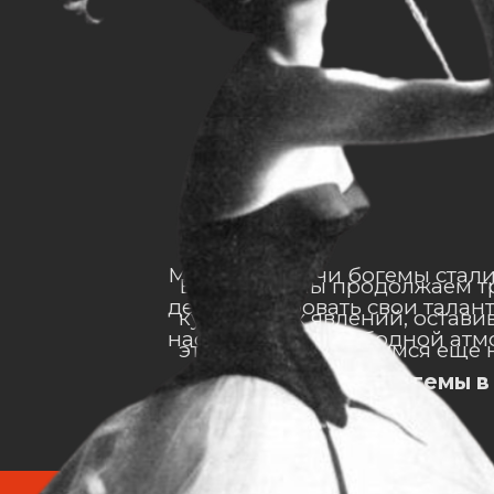
Местом встречи богемы стали
В этот раз мы продолжаем 
демонстрировать свои талант
культурных явлений, оставив
наслаждаться свободной атм
этом году остановимся еще
феномене:
Жизнь Богемы в